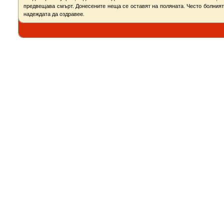
предвещава смърт. Донесените неща се оставят на поляната. Често болният 
надеждата да оздравее.