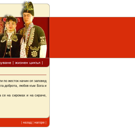
и по жесток начин оп заповед
та доброта, любов към Бога и
 се на сиромах и на сираче,
|
назад
|
нагоре
|