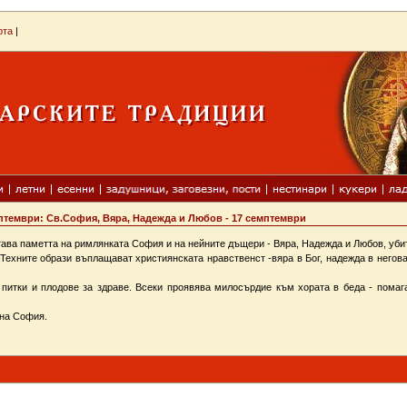
рта
|
птември: Св.София, Вяра, Надежда и Любов - 17 семптември
ва паметта на римлянката София и на нейните дъщери - Вяра, Надежда и Любов, убит
Техните образи въплащават християнската нравственст -вяра в Бог, надежда в негова
ки и плодове за здраве. Всеки проявява милосърдие към хората в беда - помага
на София.