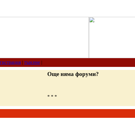
гистрация
|
търсене
|
Още няма форуми?
* * *