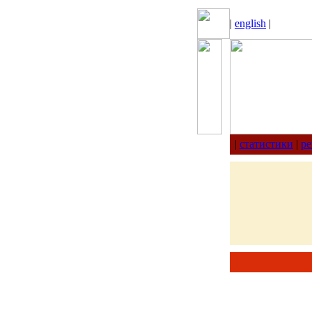
|
english
|
|
статистики
|
ре